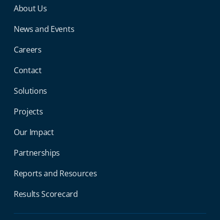
Miga Footer Menu
About Us
News and Events
Careers
Contact
Solutions
Projects
Our Impact
Partnerships
Reports and Resources
Results Scorecard