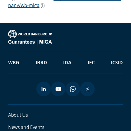
pany/wb-miga
(i)
WBG
IBRD
IDA
IFC
ICSID
Miga Footer Menu
About Us
News and Events