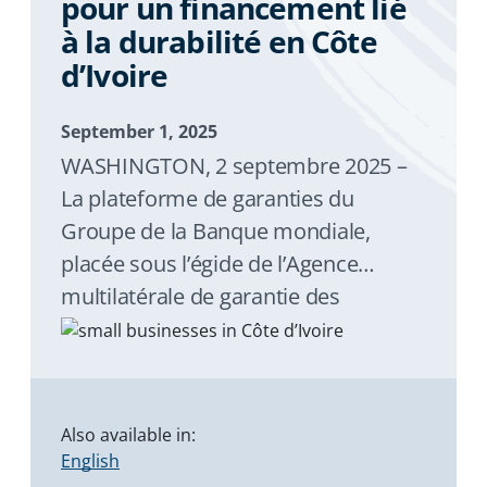
pour un financement lié
à la durabilité en Côte
d’Ivoire
September 1, 2025
WASHINGTON, 2 septembre 2025 –
La plateforme de garanties du
Groupe de la Banque mondiale,
placée sous l’égide de l’Agence
multilatérale de garantie des
investissements (MIGA), a permis de
réaliser la toute première
combinaison d’un produit de
garantie de la BIRD à l’appui de
Also available in:
politiques (PBG) et d’une garantie de
English