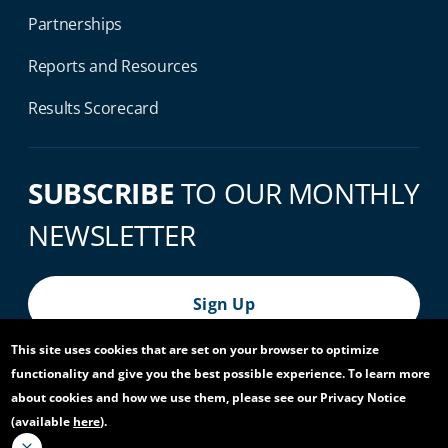
Partnerships
Reports and Resources
Results Scorecard
SUBSCRIBE
TO OUR MONTHLY
NEWSLETTER
Sign Up
This site uses cookies that are set on your browser to optimize
functionality and give you the best possible experience. To learn more
© 2026 World Bank Group, All Rights Reserved.
about cookies and how we use them, please see our Privacy Notice
(available
here
).
Footer Bottom Navigation
Privacy Notice
Site Accessibility
Access to Information
Virtual Use
Scam Alert
Report Fraud or Corruption